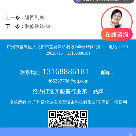
上一条：
返回列表
下一条：
装修装饰006
广州市番禺区大龙街市莲路新桥村段240号1号厂房 电话：020-
29029715 13168886181
13168886181
联系我们
邮箱：
465337756@qq.com
努力打造实验室行业第一品牌
​版权所有 © 广州捷伦达实验室设备科技有限公司 保留一切权利
×